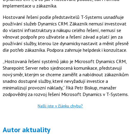
t
e
i
implementace u zákazníka.
b
X
o
Hostované řešení podle představitelů T-Systems usnadňuje
o
k
používání služeb Dynamics CRM. Zákazník nemusí investovat
u
do vlastní infrastruktury a nákupu celého řešení, nemusí se
věnovat podpoře pro uživatele a řešení závad a platí jen za
používání služby, kterou lze dynamicky nastavit a měnit přesně
dle potřeb zákazníka. Podpora zahrnuje helpdesk i konzultace.
„Hostovaná řešení systémů jako je Microsoft Dynamics CRM,
Sharepoint Server nebo sjednocená komunikace, představují
nový směr, kterým se chceme zaměřit a nabídnout zákazníkům
snadno dostupné služby, které nevyžadují investice a
minimalizují provozní náklady,“ říká Petr Biskup, manažer
zodpovědný za rozvoj řešení Microsoft Dynamics v T-Systems.
Našli jste v článku chybu?
Autor aktuality