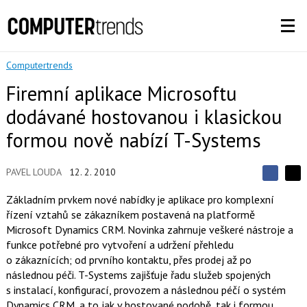
Computertrends
Firemní aplikace Microsoftu
dodávané hostovanou i klasickou
formou nově nabízí T-Systems
PAVEL LOUDA
12. 2. 2010
S
S
S
d
d
d
Základním prvkem nové nabídky je aplikace pro komplexní
í
í
í
řízení vztahů se zákazníkem postavená na platformě
l
l
e
e
Microsoft Dynamics CRM. Novinka zahrnuje veškeré nástroje a
l
j
j
funkce potřebné pro vytvoření a udržení přehledu
t
e
t
e
e
o zákaznících; od prvního kontaktu, přes prodej až po
t
n
n
následnou péči. T-Systems zajišťuje řadu služeb spojených
a
a
F
s
s instalací, konfigurací, provozem a následnou péčí o systém
a
í
Dynamics CRM, a to jak v hostované podobě, tak i formou
c