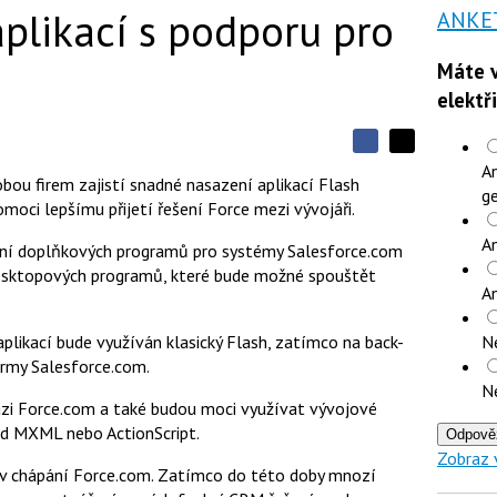
plikací s podporu pro
ANKE
Máte v
elektř
S
S
S
An
d
d
d
bou firem zajistí snadné nasazení aplikací Flash
í
ge
í
í
oci lepšímu přijetí řešení Force mezi vývojáři.
l
l
e
e
l
j
An
j
ření doplňkových programů pro systémy Salesforce.com
t
e
t
desktopových programů, které bude možné spouštět
e
e
t
n
A
n
a
a
F
s
plikací bude využíván klasický Flash, zatímco na back-
N
a
í
c
t
irmy Salesforce.com.
e
i
N
b
X
abázi Force.com a také budou moci využívat vývojové
o
o
lad MXML nebo ActionScript.
Odpově
k
Zobraz 
u
v chápání Force.com. Zatímco do této doby mnozí