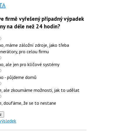
TA
e firmě vyřešený případný výpadek
iny na déle než 24 hodin?
o, máme záložní zdroje, jako třeba
nerátory, pro celou firmu
o, ale jen pro klíčové systémy
no - půjdeme domů
e, ale zkoumáme možnosti, jak to udělat
e, doufáme, že se to nestane
z
výsledek