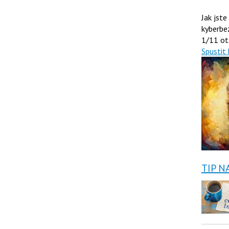
Jak jste
kyberbe
1/11 ot
Spustit 
TIP N