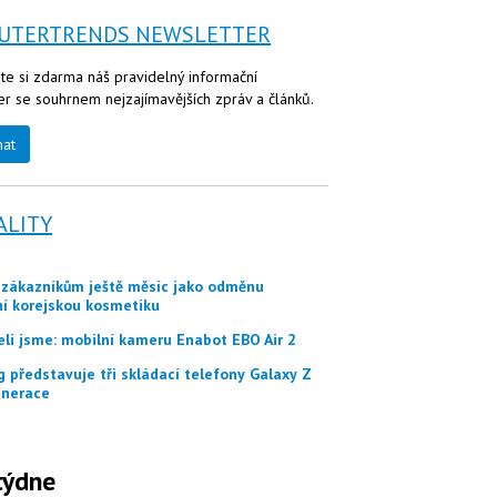
UTERTRENDS NEWSLETTER
te si zdarma náš pravidelný informační
er se souhrnem nejzajímavějších zpráv a článků.
nat
ALITY
ní korejskou kosmetiku
eli jsme: mobilní kameru Enabot EBO Air 2
nerace
týdne