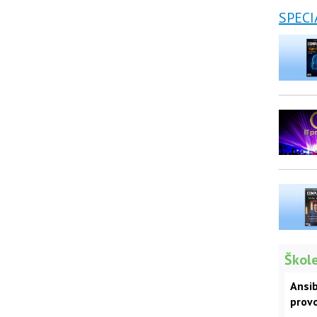
SPECI
Škole
Ansib
prov