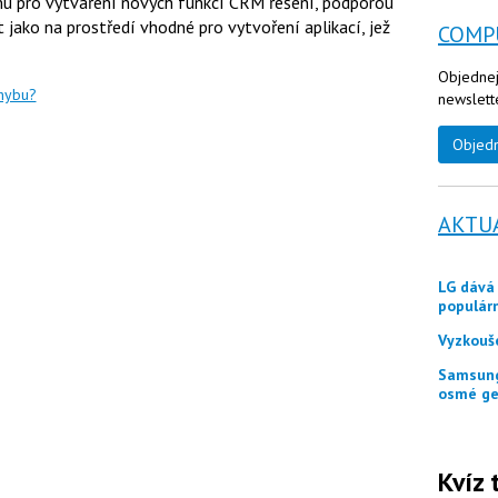
rmu pro vytváření nových funkcí CRM řešení, podporou
 jako na prostředí vhodné pro vytvoření aplikací, jež
COMP
Objednej
chybu?
newslett
Objed
AKTU
LG dává zákazníkům ještě měsíc jako odměnu
populár
Vyzkouš
Samsung představuje tři skládací telefony Galaxy Z
osmé ge
Kvíz 