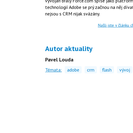
vývojáři braly Force.com spíše jako platfo
technologií Adobe se prý začnou na něj dívat
nejsou s CRM nijak svázány.
Našli jste v článku 
Autor aktuality
Pavel Louda
Témata:
adobe
crm
flash
vývoj