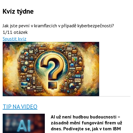
Kvíz týdne
Jak jste pevní v kramflecích v případě kyberbezpečnosti?
1/11 otázek
Spustit kvíz
TIP NA VIDEO
AI už není hudbou budoucnosti –
zásadně mění fungování firem už
dnes. Podívejte se, jak v tom IBM