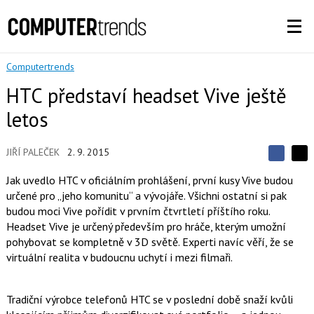
Computertrends
HTC představí headset Vive ještě
letos
JIŘÍ PALEČEK
2. 9. 2015
S
S
S
d
d
d
Jak uvedlo HTC v oficiálním prohlášení, první kusy Vive budou
í
í
í
určené pro „jeho komunitu“ a vývojáře. Všichni ostatní si pak
l
l
e
e
budou moci Vive pořídit v prvním čtvrtletí příštího roku.
l
j
j
Headset Vive je určený především pro hráče, kterým umožní
t
e
t
e
e
pohybovat se kompletně v 3D světě. Experti navíc věří, že se
t
n
n
virtuální realita v budoucnu uchytí i mezi filmaři.
a
a
F
s
a
í
c
t
Tradiční výrobce telefonů HTC se v poslední době snaží kvůli
e
i
b
X