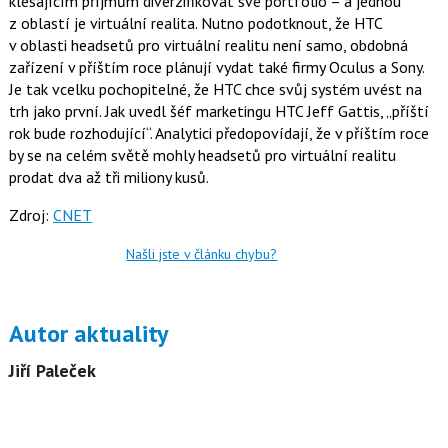
klesajícím příjmům diverzifikovat své portfolio – a jednou
o
z oblastí je virtuální realita. Nutno podotknout, že HTC
o
k
v oblasti headsetů pro virtuální realitu není samo, obdobná
u
zařízení v příštím roce plánují vydat také firmy Oculus a Sony.
Je tak vcelku pochopitelné, že HTC chce svůj systém uvést na
trh jako první. Jak uvedl šéf marketingu HTC Jeff Gattis, „příští
rok bude rozhodující“. Analytici předopovídají, že v příštím roce
by se na celém světě mohly headsetů pro virtuální realitu
prodat dva až tři miliony kusů.
Zdroj:
CNET
Našli jste v článku chybu?
Autor aktuality
Jiří Paleček