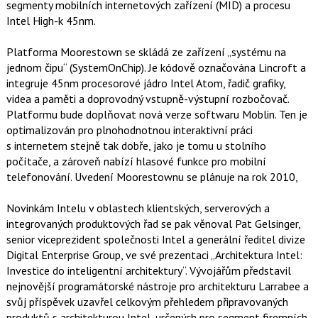
segmenty mobilních internetových zařízení (MID) a procesu
o
o
Intel High-k 45nm.
k
u
Platforma Moorestown se skládá ze zařízení „systému na
jednom čipu“ (SystemOnChip). Je kódově označována Lincroft a
integruje 45nm procesorové jádro Intel Atom, řadič grafiky,
videa a paměti a doprovodný vstupně-výstupní rozbočovač.
Platformu bude doplňovat nová verze softwaru Moblin. Ten je
optimalizován pro plnohodnotnou interaktivní práci
s internetem stejně tak dobře, jako je tomu u stolního
počítače, a zároveň nabízí hlasové funkce pro mobilní
telefonování. Uvedení Moorestownu se plánuje na rok 2010,
Novinkám Intelu v oblastech klientských, serverových a
integrovaných produktových řad se pak věnoval Pat Gelsinger,
senior viceprezident společnosti Intel a generální ředitel divize
Digital Enterprise Group, ve své prezentaci „Architektura Intel:
Investice do inteligentní architektury“. Vývojářům představil
nejnovější programátorské nástroje pro architekturu Larrabee a
svůj příspěvek uzavřel celkovým přehledem připravovaných
produktů s architekturou Intel, určených pro segment firemních