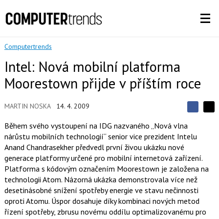
Computertrends
Intel: Nová mobilní platforma
Moorestown přijde v příštím roce
MARTIN NOSKA
14. 4. 2009
S
S
S
d
d
d
Během svého vystoupení na IDG nazvaného „Nová vlna
í
í
í
nárůstu mobilních technologií“ senior vice prezident Intelu
l
l
e
e
Anand Chandrasekher předvedl první živou ukázku nové
l
j
j
generace platformy určené pro mobilní internetová zařízení.
t
e
t
e
e
Platforma s kódovým označením Moorestown je založena na
t
n
n
technologii Atom. Názorná ukázka demonstrovala více než
a
a
F
s
desetinásobné snížení spotřeby energie ve stavu nečinnosti
a
í
oproti Atomu. Úspor dosahuje díky kombinaci nových metod
c
t
e
i
řízení spotřeby, zbrusu novému oddílu optimalizovanému pro
b
X