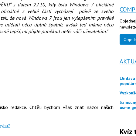
VĚKU“ s datem 22.10, kdy byla Windows 7 oficiálně
COMP
ficiálně z velké části vycházejí právě ze svého
 tak, že nová Windows 7 jsou jen vylepšením pravěké
Objednej
íve udělali něco úplně špatně, avšak teď máme něco
newslett
razně lepší, mi přijde poněkud nefér vůči uživatelům."
Objed
AKTU
LG dává zákazníkům ještě měsíc jako odměnu
populár
Vyzkouš
Samsung představuje tři skládací telefony Galaxy Z
isko redakce. Chtěli bychom však znát názor našich
osmé ge
chybu?
Kvíz 