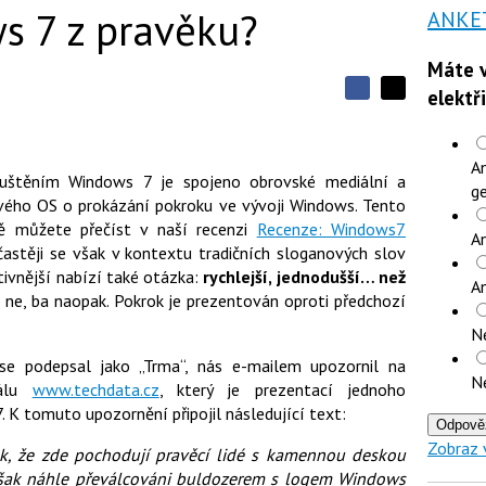
s 7 z pravěku?
ANKE
Máte v
elektř
S
S
S
d
d
d
í
í
í
l
l
An
e
e
l
puštěním Windows 7 je spojeno obrovské mediální a
j
j
ge
t
nového OS o prokázání pokroku ve vývoji Windows. Tento
e
t
e
e
ně můžete přečíst v naší recenzi
Recenze: Windows7
t
n
An
n
a
 častěji se však v kontextu tradičních sloganových slov
a
F
s
ektivnější nabízí také otázka:
rychlejší, jednodušší… než
a
A
í
 ne, ba naopak. Pokrok je prezentován oproti předchozí
c
t
e
i
b
N
X
o
 se podepsal jako „Trma“, nás e-mailem upozornil na
o
N
k
tálu
www.techdata.cz
, který je prezentací jednoho
u
 K tomuto upozornění připojil následující text:
Odpově
Zobraz 
k, že zde pochodují pravěcí lidé s kamennou deskou
 však náhle převálcováni buldozerem s logem Windows