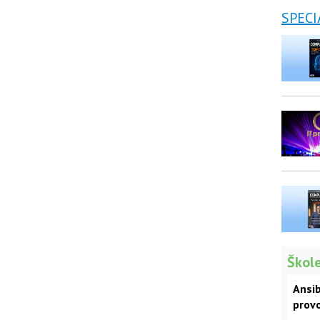
SPECI
Škole
Ansib
prov