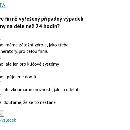
TA
e firmě vyřešený případný výpadek
iny na déle než 24 hodin?
o, máme záložní zdroje, jako třeba
nerátory, pro celou firmu
o, ale jen pro klíčové systémy
no - půjdeme domů
e, ale zkoumáme možnosti, jak to udělat
e, doufáme, že se to nestane
z
výsledek