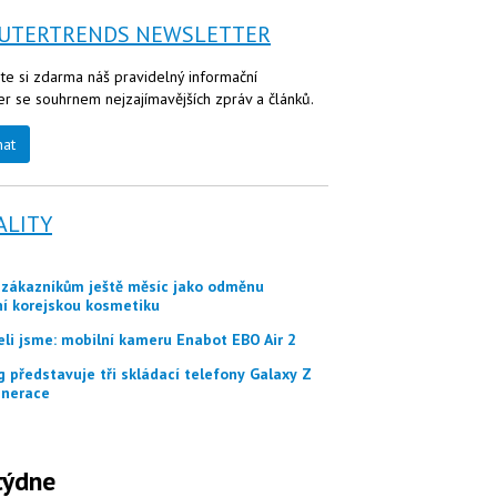
UTERTRENDS NEWSLETTER
te si zdarma náš pravidelný informační
er se souhrnem nejzajímavějších zpráv a článků.
nat
ALITY
ní korejskou kosmetiku
eli jsme: mobilní kameru Enabot EBO Air 2
nerace
týdne