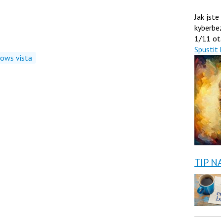
Jak jste
kyberbe
1/11 ot
Spustit 
ows vista
TIP N