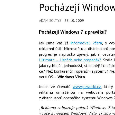
Pocházejí Window
ADAM ŠOLTYS
25. 10. 2009
Pocházejí Windows 7 z pravěku?
Jak jsme vás již
informovali včera
, s vy
reklamní úsilí Microsoftu a distributorů 
progres je naprosto zjevný, jak si ostat
Ultimate – Úspěch nebo propadák?
. Stále
jako rychlejší, jednodušší, stabilnější či ef
co
? Než konkurenční operační systémy? Ne,
verzi OS –
Windows Vista
.
Jeden ze čtenářů
www.pcworld.cz
, který
reklamu umístěnou na webovém por
z distributorů operačího systému Windows 7.
„
Reklama zobrazuje pokrok Windows 7 ta
v ruce s nápisem Windows Vista. Ti jsou