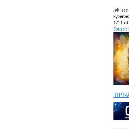
Jak jste
kyberbe
1/11 ot
Spustit 
TIP N