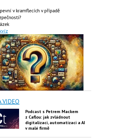
 pevní v kramflecích v případě
zpečnosti?
ázek
kvíz
A VIDEO
Podcast s Petrem Mackem
z Caflou: jak zvládnout
digitalizaci, automatizaci a AI
v malé firmě