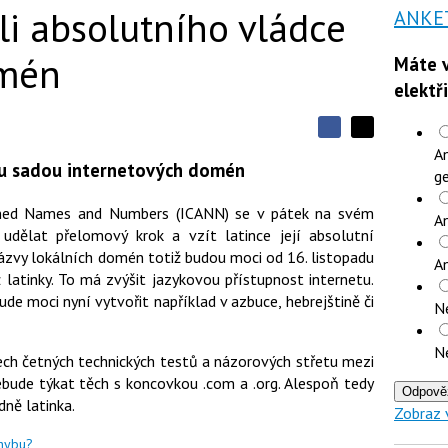
oli absolutního vládce
ANKE
omén
Máte v
elektř
S
S
S
An
d
d
d
ou sadou internetových domén
í
ge
í
í
l
l
e
e
l
igned Names and Numbers (ICANN) se v pátek na svém
j
An
j
t
udělat přelomový krok a vzít latince její absolutní
e
t
e
e
ázvy lokálních domén totiž budou moci od 16. listopadu
t
n
A
n
a
 latinky. To má zvýšit jazykovou přístupnost internetu.
a
F
s
e moci nyní vytvořit například v azbuce, hebrejštině či
N
a
í
c
t
e
i
N
b
X
ch četných technických testů a názorových střetu mezi
o
ude týkat těch s koncovkou .com a .org. Alespoň tedy
o
Odpově
k
ně latinka.
Zobraz 
u
chybu?