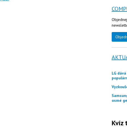
COMP
Objednej
newslett
Objed
AKTU
LG dává zákazníkům ještě měsíc jako odměnu
populár
Vyzkouš
Samsung představuje tři skládací telefony Galaxy Z
osmé ge
Kvíz 