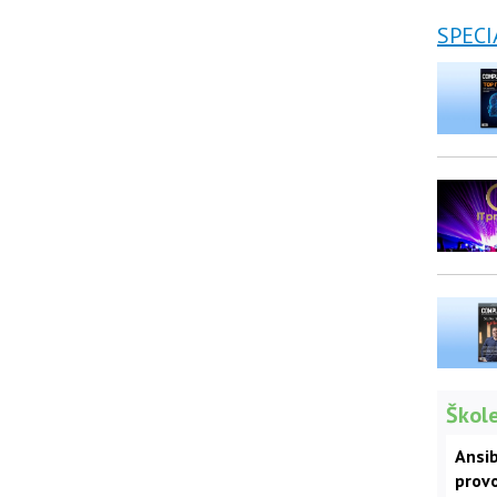
SPECI
Škole
Ansib
prov