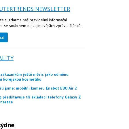
UTERTRENDS NEWSLETTER
te si zdarma náš pravidelný informační
er se souhrnem nejzajímavějších zpráv a článků.
nat
ALITY
ní korejskou kosmetiku
eli jsme: mobilní kameru Enabot EBO Air 2
nerace
týdne