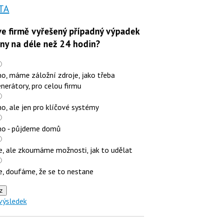
TA
e firmě vyřešený případný výpadek
iny na déle než 24 hodin?
o, máme záložní zdroje, jako třeba
nerátory, pro celou firmu
o, ale jen pro klíčové systémy
no - půjdeme domů
e, ale zkoumáme možnosti, jak to udělat
e, doufáme, že se to nestane
z
výsledek