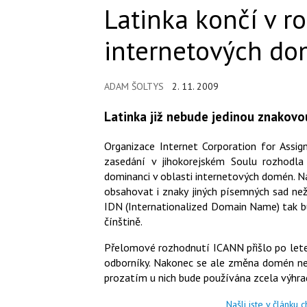
Latinka končí v r
internetových d
ADAM ŠOLTYS
2. 11. 2009
Latinka již nebude jedinou znakov
Organizace Internet Corporation for Ass
zasedání v jihokorejském Soulu rozhodla 
dominanci v oblasti internetových domén. N
obsahovat i znaky jiných písemných sad než
IDN (Internationalized Domain Name) tak bud
čínštině.
Přelomové rozhodnutí ICANN přišlo po lete
odborníky. Nakonec se ale změna domén neb
prozatím u nich bude používána zcela výhrad
Našli jste v článku 