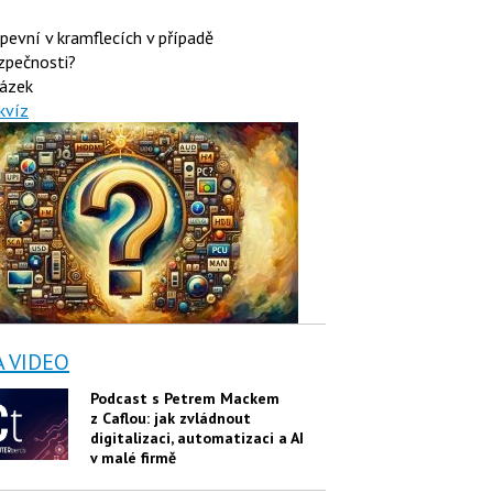
 pevní v kramflecích v případě
zpečnosti?
ázek
kvíz
A VIDEO
Podcast s Petrem Mackem
z Caflou: jak zvládnout
digitalizaci, automatizaci a AI
v malé firmě