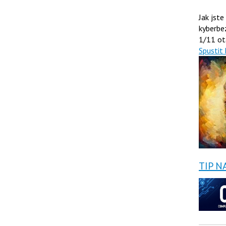
Jak jste
kyberbe
1/11 ot
Spustit 
TIP N