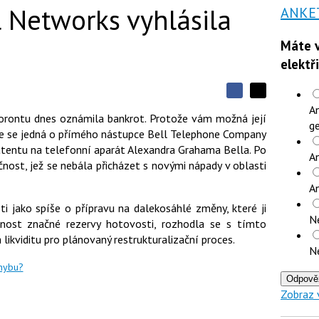
 Networks vyhlásila
ANKE
Máte v
elektř
S
S
S
An
d
d
d
orontu dnes oznámila bankrot. Protože vám možná její
í
ge
í
í
že se jedná o přímého nástupce
Bell Telephone Company
l
l
e
e
atentu na telefonní aparát Alexandra Grahama Bella.
Po
l
j
An
j
nost, jež se nebála přicházet s novými nápady v oblasti
t
e
t
e
e
t
n
A
n
a
a
ti jako spíše o přípravu na dalekosáhlé změny, které ji
F
s
N
a
í
čnost značné rezervy hotovosti, rozhodla se s tímto
c
t
a likviditu pro plánovaný restrukturalizační proces.
e
i
N
b
X
o
chybu?
o
Odpově
k
Zobraz 
u