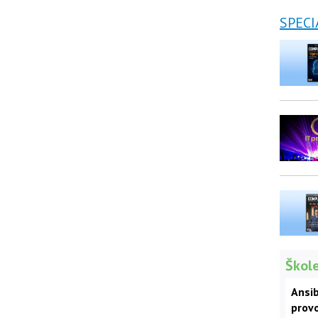
SPECI
Škole
Ansib
prov