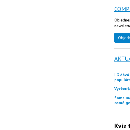
COMP
Objednej
newslett
Objed
AKTU
LG dává zákazníkům ještě měsíc jako odměnu
populár
Vyzkouš
Samsung představuje tři skládací telefony Galaxy Z
osmé ge
Kvíz 