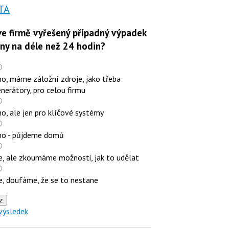
TA
e firmě vyřešený případný výpadek
iny na déle než 24 hodin?
o, máme záložní zdroje, jako třeba
nerátory, pro celou firmu
o, ale jen pro klíčové systémy
no - půjdeme domů
e, ale zkoumáme možnosti, jak to udělat
e, doufáme, že se to nestane
z
výsledek