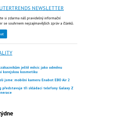
UTERTRENDS NEWSLETTER
te si zdarma náš pravidelný informační
er se souhrnem nejzajímavějších zpráv a článků.
nat
ALITY
ní korejskou kosmetiku
eli jsme: mobilní kameru Enabot EBO Air 2
nerace
týdne