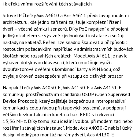
i k efektivnímu rozšiřování těch stávajících.
Síťové IP čtečky Axis A4610 a Axis A4611 představují moderní
architekturu, kde jedno zařízení zajišťuje kompletní řízení
dveří – včetně zámku i senzorů. Díky PoE napájení a připojení
jediným kabelem se výrazně zjednodušují instalace a snižují
náklady na kabeláž. Řešení lze snadno škálovat a přizpůsobit
rostoucím požadavkům, například v administrativních budovách,
školách nebo rozsáhlých areálech. Model Axis A4611 je navíc
vybaven dotykovou klávesnicí, která umožňuje využít
dvoufaktorové ověření s kombinací karty a PIN kódu, což
zvyšuje úroveň zabezpečení při vstupu do citlivých prostor.
Naopak čtečky Axis A4030-E, Axis A4130-E a Axis A4131-E
komunikují prostřednictvím standardu OSDP (Open Supervised
Device Protocol), který zajišťuje bezpečnou a interoperabilní
komunikaci s celou řadou přístupových systémů, a podporují
většinu bezkontaktních karet na bázi RFID s frekvencí
13,56 MHz. Díky tomu jsou ideální volbou při modernizaci nebo
rozšíření stávajících instalací. Model Axis A4030-E nabízí úzký
design vhodný pro montáž na rámy dveří, Axis A4130-E