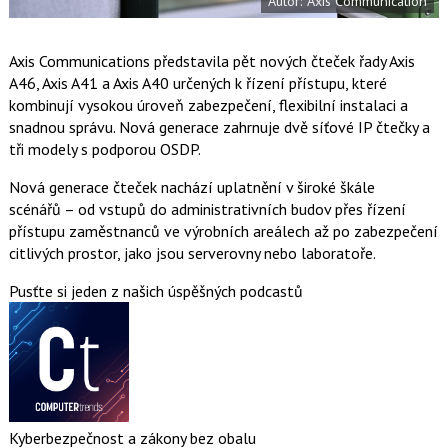
Autor: Axis Communication
k
u
Axis Communications představila pět nových čteček řady Axis
A46, Axis A41 a Axis A40 určených k řízení přístupu, které
kombinují vysokou úroveň zabezpečení, flexibilní instalaci a
snadnou správu. Nová generace zahrnuje dvě síťové IP čtečky a
tři modely s podporou OSDP.
Nová generace čteček nachází uplatnění v široké škále
scénářů – od vstupů do administrativních budov přes řízení
přístupu zaměstnanců ve výrobních areálech až po zabezpečení
citlivých prostor, jako jsou serverovny nebo laboratoře.
Pusťte si jeden z našich úspěšných podcastů
Kyberbezpečnost a zákony bez obalu