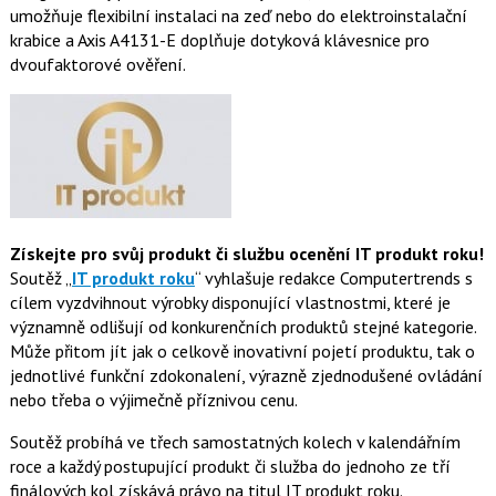
umožňuje flexibilní instalaci na zeď nebo do elektroinstalační
krabice a Axis A4131-E doplňuje dotyková klávesnice pro
dvoufaktorové ověření.
Získejte pro svůj produkt či službu ocenění IT produkt roku!
Soutěž „
IT produkt roku
“ vyhlašuje redakce Computertrends s
cílem vyzdvihnout výrobky disponující vlastnostmi, které je
významně odlišují od konk
urenčních produktů stejné kategorie.
Může přitom jít jak o celkově inovativní pojetí produktu, tak o
jednotlivé funkční zdokonalení, výrazně zjednodušené ovládání
nebo třeba o výjimečně příznivou cenu.
Soutěž probíhá ve třech samostatných kolech v kalendářním
roce a každý postupující produkt či služba do jednoho ze tří
finálových kol získává právo na titul IT produkt roku.