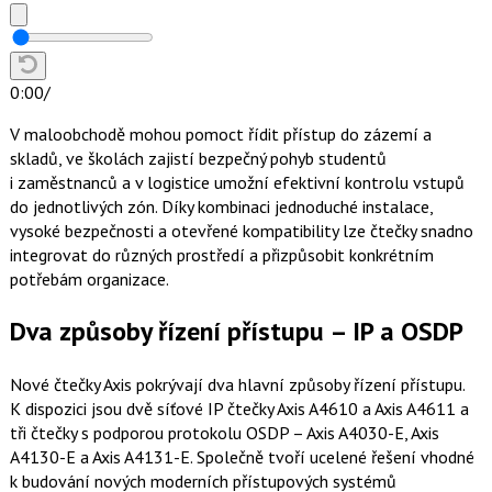
0:00
/
V maloobchodě mohou pomoct řídit přístup do zázemí a
skladů, ve školách zajistí bezpečný pohyb studentů
i zaměstnanců a v logistice umožní efektivní kontrolu vstupů
do jednotlivých zón. Díky kombinaci jednoduché instalace,
vysoké bezpečnosti a otevřené kompatibility lze čtečky snadno
integrovat do různých prostředí a přizpůsobit konkrétním
potřebám organizace.
Dva způsoby řízení přístupu – IP a OSDP
Nové čtečky Axis pokrývají dva hlavní způsoby řízení přístupu.
K dispozici jsou dvě síťové IP čtečky Axis A4610 a Axis A4611 a
tři čtečky s podporou protokolu OSDP – Axis A4030-E, Axis
A4130-E a Axis A4131-E. Společně tvoří ucelené řešení vhodné
k budování nových moderních přístupových systémů