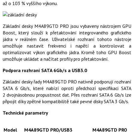
až o 103 % vyššího výkonu.
o
o
k
u
Základní desky M4A89GTD PRO jsou vybaveny nástrojem GPU
Boost, který slouží k přetaktování integrovaného grafického
jádra v reálném čase. Uživatelské rozhraní tohoto nástroje
umožňuje nastavit frekvenci i napětí a kontrolovat a
optimalizovat výkon grafického jádra. Kromě toho GPU Boost
umožňuje ukládat a načítat profily pro přetaktování.
Podpora rozhraní SATA 6Gb/s a USB3.0
Základní desky řady M4A89GTD PRO nativně podporují rozhraní
SATA 6 Gb/s, které nabízí oproti předchozí specifikaci SATA
2 dvojnásobnou propustnost dat. Přes rozhraní SATA 6 Gb/s lze
připojit díky zpětné kompatibilitě také pevné disky SATA 3 Gb/s.
Technické parametry
Model
M4A89GTD PRO/USB3
M4A89GTD PRO