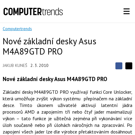
Computertrends
Nové základní desky Asus
M4A89GTD PRO
JAKUB KUNEŠ
2. 3. 2010
S
S
S
d
d
d
Nové základní desky Asus M4A89GTD PRO
í
í
í
l
l
e
e
l
Základní desky M4A89GTD PRO využívají funkci Core Unlocker,
j
j
t
která umožňuje zvýšit výkon systému přepínačem na základní
e
t
e
e
desce. Tímto úkonem uživatelé aktivují latentní jádra
t
n
n
a
procesorů AMD a zapojením tří nebo čtyř jader maximalizují
a
F
s
výkon – tato funkce je užitečná zejména při vykonávání více
a
í
úloh současně nebo při úlohách náročných na zpracování. Po
c
t
e
i
zapojení všech jader lze dle výrobce přetaktováním dosáhnout
b
X