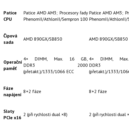
Patice
Patice AMD AM3; Procesory řady
Patice AMD AM3; Pr
CPU
PhenomII/AthlonII/Sempron 100
PhenomII/AthlonII/
Čipová
AMD 890GX/SB850
AMD 890GX/SB850
sada
4× DIMM, Max. 16 GB,
4× DIMM, Max
Operační
DDR3 2000
DDR3 
paměť
(přetakt.)/1333/1066 ECC
(přetakt.)/1333/10
Fáze
8+2 fáze
8+2 fáze
napájení
Sloty
2 (při rychlosti dual ×8)
2 (při rychlosti dual 
PCIe x16