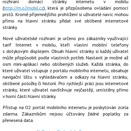
t
rozhraní domácí stránky internetu v mobilu
e
i
(
http://m.o2mobil.cz
), která je přizpůsobena ovládání pomocí
b
X
o
prstů. Kromě příjemnějšího prohlížení si uživatelé navíc mohou
o
přímo na hlavní stránku přidat své oblíbené internetové
k
u
stránky.
Nové uživatelské rozhraní je určeno pro zákazníky využívající
tarif Internet v mobilu, kteří vlastní mobilní telefony
s dotykovým displejem. Obsah hlavní stránky si každý uživatel
může přizpůsobit podle vlastních potřeb. Nastavit je možné až
osm mini-aplikací nebo oblíbených služeb. Každá stránka, do
které uživatel vstupuje z portálu mobilního internetu, obsahuje
navigační lištu s vyhledávačem a odkazy na hlavní stránku,
oblíbené položky či historii. Pro rychlejší práci jsou internetové
stránky, které uživatel navštěvuje nejčastěji, umístěny přímo
v horní části hlavní stránky.
Přístup na O2 portál mobilního internetu je poskytován zcela
zdarma. Zákazníkům nejsou účtovány žádné poplatky za
přenesená data.