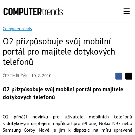
Computertrends
O2 přizpůsobuje svůj mobilní
portál pro majitele dotykových
telefonů
ČESTMÍR ŽÁK
10. 2. 2010
S
S
S
d
d
d
O2 přizpůsobuje svůj mobilní portál pro majitele
í
í
í
l
l
dotykových telefonů
e
e
l
j
j
t
e
t
e
e
t
O2 přináší novinku pro uživatele mobilních telefonů
n
n
a
a
s dotykovým displejem, například pro iPhone, Nokia N97 nebo
F
s
Samsung Corby. Nově je jim k dispozici na míru upravené
a
í
c