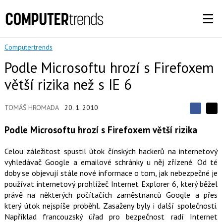
Computertrends
Podle Microsoftu hrozí s Firefoxem
větší rizika než s IE 6
TOMÁŠ HROMADA
20. 1. 2010
S
S
S
d
d
d
Podle Microsoftu hrozí s Firefoxem větší rizika
í
í
í
l
l
e
e
l
Celou záležitost spustil útok čínských hackerů na internetový
j
j
t
vyhledávač Google a emailové schránky u něj zřízené. Od té
e
t
e
e
doby se objevují stále nové informace o tom, jak nebezpečné je
t
n
n
a
používat internetový prohlížeč Internet Explorer 6, který běžel
a
F
s
právě na některých počítačích zaměstnanců Google a přes
a
í
který útok nejspíše proběhl. Zasaženy byly i další společnosti.
c
t
e
i
Například francouzský úřad pro bezpečnost radí Internet
b
X