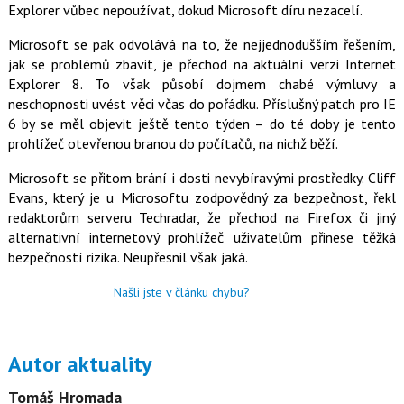
Explorer vůbec nepoužívat, dokud Microsoft díru nezacelí.
o
o
k
Microsoft se pak odvolává na to, že nejjednodušším řešením,
u
jak se problémů zbavit, je přechod na aktuální verzi Internet
Explorer 8. To však působí dojmem chabé výmluvy a
neschopnosti uvést věci včas do pořádku. Příslušný patch pro IE
6 by se měl objevit ještě tento týden – do té doby je tento
prohlížeč otevřenou branou do počítačů, na nichž běží.
Microsoft se přitom brání i dosti nevybíravými prostředky. Cliff
Evans, který je u Microsoftu zodpovědný za bezpečnost, řekl
redaktorům serveru Techradar, že přechod na Firefox či jiný
alternativní internetový prohlížeč uživatelům přinese těžká
bezpečností rizika. Neupřesnil však jaká.
Našli jste v článku chybu?
Autor aktuality
Tomáš Hromada