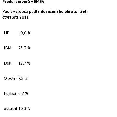
Prodej serverů v EMEA
k
u
Podíl výrobců podle dosaženého obratu, třetí
čtvrtletí 2011
HP
40,0 %
IBM
23,3 %
Dell
12,7 %
Oracle
7,5 %
Fujitsu
6,2 %
ostatní
10,3 %