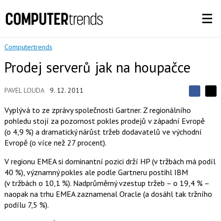
Computertrends
Prodej serverů jak na houpačce
PAVEL LOUDA
9. 12. 2011
S
S
S
d
d
d
Vyplývá to ze zprávy společnosti Gartner. Z regionálního
í
í
í
pohledu stojí za pozornost pokles prodejů v západní Evropě
l
l
e
e
(o 4,9 %) a dramatický nárůst tržeb dodavatelů ve východní
l
j
j
Evropě (o více než 27 procent).
t
e
t
e
e
t
n
n
V regionu EMEA si dominantní pozici drží HP (v tržbách má podíl
a
a
40 %), významný pokles ale podle Gartneru postihl IBM
F
s
a
í
(v tržbách o 10,1 %). Nadprůměrný vzestup tržeb – o 19,4 % –
c
t
naopak na trhu EMEA zaznamenal Oracle (a dosáhl tak tržního
e
i
b
X
podílu 7,5 %).
o
o