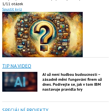
1/11 otázek
Spustit kvíz
TIP NA VIDEO
AI už není hudbou budoucnosti –
zásadně mění fungování firem už
dnes. Podívejte se, jak v tom IBM
nastavuje pravidla hry
SPECIÁLNÍ PROJEKTY