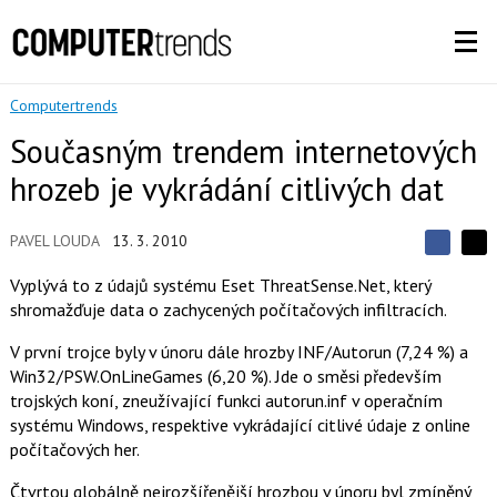
Computertrends
Současným trendem internetových
hrozeb je vykrádání citlivých dat
PAVEL LOUDA
13. 3. 2010
S
S
S
d
d
d
Vyplývá to z údajů systému Eset ThreatSense.Net, který
í
í
í
shromažďuje data o zachycených počítačových infiltracích.
l
l
e
e
l
j
j
V první trojce byly v únoru dále hrozby INF/Autorun (7,24 %) a
t
e
t
Win32/PSW.OnLineGames (6,20 %). Jde o směsi především
e
e
t
n
n
trojských koní, zneužívající funkci autorun.inf v operačním
a
a
systému Windows, respektive vykrádající citlivé údaje z online
F
s
a
í
počítačových her.
c
t
e
i
Čtvrtou globálně nejrozšířenější hrozbou v únoru byl zmíněný
b
X