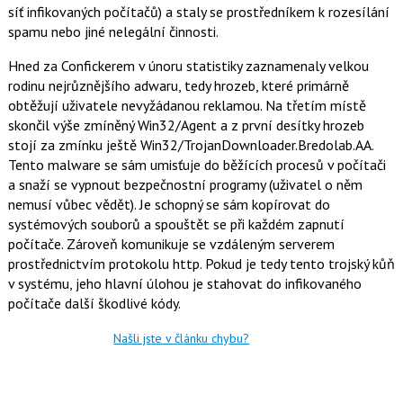
síť infikovaných počítačů) a staly se prostředníkem k rozesílání
spamu nebo jiné nelegální činnosti.
Hned za Confickerem v únoru statistiky zaznamenaly velkou
rodinu nejrůznějšího adwaru, tedy hrozeb, které primárně
obtěžují uživatele nevyžádanou reklamou. Na třetím místě
skončil výše zmíněný Win32/Agent a z první desítky hrozeb
stojí za zmínku ještě Win32/TrojanDownloader.Bredolab.AA.
Tento malware se sám umisťuje do běžících procesů v počítači
a snaží se vypnout bezpečnostní programy (uživatel o něm
nemusí vůbec vědět). Je schopný se sám kopírovat do
systémových souborů a spouštět se při každém zapnutí
počítače. Zároveň komunikuje se vzdáleným serverem
prostřednictvím protokolu http. Pokud je tedy tento trojský kůň
v systému, jeho hlavní úlohou je stahovat do infikovaného
počítače další škodlivé kódy.
Našli jste v článku chybu?