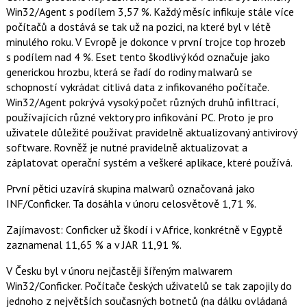
o
Win32/Agent s podílem 3,57 %. Každý měsíc infikuje stále více
o
počítačů a dostává se tak už na pozici, na které byl v létě
k
u
minulého roku. V Evropě je dokonce v první trojce top hrozeb
s podílem nad 4 %. Eset tento škodlivý kód označuje jako
generickou hrozbu, která se řadí do rodiny malwarů se
schopností vykrádat citlivá data z infikovaného počítače.
Win32/Agent pokrývá vysoký počet různých druhů infiltrací,
používajících různé vektory pro infikování PC. Proto je pro
uživatele důležité používat pravidelně aktualizovaný antivirový
software. Rovněž je nutné pravidelně aktualizovat a
záplatovat operační systém a veškeré aplikace, které používá.
První pětici uzavírá skupina malwarů označovaná jako
INF/Conficker. Ta dosáhla v únoru celosvětově 1,71 %.
Zajímavost: Conficker už škodí i v Africe, konkrétně v Egyptě
zaznamenal 11,65 % a v JAR 11,91 %.
V Česku byl v únoru nejčastěji šířeným malwarem
Win32/Conficker. Počítače českých uživatelů se tak zapojily do
jednoho z největších současných botnetů (na dálku ovládaná