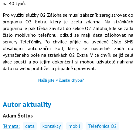
na 40 typů.
o
o
k
Pro využití služby O2 Záloha se musí zákazník zaregistrovat do
u
programu O2 Extra, který je zcela zdarma. Na stránkách
programu je pak třeba zavítat do sekce O2 Záloha, kde se zadá
číslo mobilního telefonu, odkud se mají data zálohovat na
servery Telefóniky. Po chvilce přijde na uvedené číslo SMS
obsahující autorizační kód, který se následně zadá do
vyznačeného pole na stránkách O2 Extra. V té chvíli se již celá
akce spustí a po jejím dokončení si mohou uživatelé nahraná
data na webu prohlížet a případně upravovat.
Našli jste v článku chybu?
Autor aktuality
Adam Šoltys
Témata:
data
kontakty
mobil
Telefonica O2