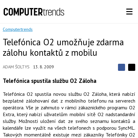
Computertrends
Telefónica O2 umožňuje zdarma
zálohu kontaktů z mobilu
ADAM ŠOLTYS
13. 8. 2009
S
S
S
d
d
d
Telefónica spustila službu O2 Záloha
í
í
í
l
l
e
e
l
Telefónica O2 spustila novou službu O2 Záloha, která nabízí
j
j
t
bezplatné zálohovaní dat z mobilního telefonu na serverech
e
t
e
e
operátora. Vše je zahrnuto v rámci zákaznického programu O2
t
n
n
a
Extra, který nabízí uživatelům mobilní sítě O2 nadstandardní
a
F
s
služby. Možnosti uložení dat ze svého seznamu kontaktů a
a
í
kalendáře lze využít na všech telefonech s podporou SyncML.
c
t
e
i
Takových momentálně existuje mezi zákazníky Telefóniky O2
b
X