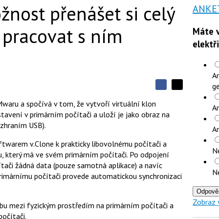
žnost přenášet si celý
ANKE
 pracovat s ním
Máte v
elektř
An
ge
S
S
S
d
d
d
Mwaru a spočívá v tom, že vytvoří virtuální klon
í
An
í
í
tavení v primárním počítači a uloží je jako obraz na
l
l
e
e
ozhraním USB).
l
A
j
j
t
e
t
oftwarem v.Clone k prakticky libovolnému počítači a
e
e
t
N
n
n
u, který má ve svém primárním počítači. Po odpojení
a
a
ítači žádná data (pouze samotná aplikace) a navíc
F
s
N
a
í
 primárnímu počítači provede automatickou synchronizaci
c
t
e
i
Odpově
b
X
Zobraz 
o
bu mezi fyzickým prostředím na primárním počítači a
o
očítači.
k