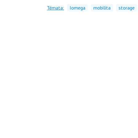
Témata:
Iomega
mobilita
storage