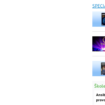
SPECI
Škole
Ansib
prov