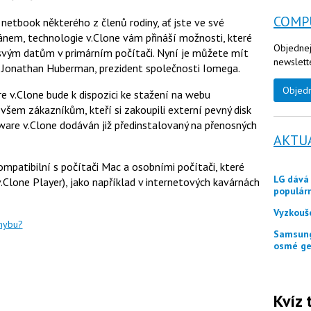
u
COMP
etbook některého z členů rodiny, ať jste ve své
ánem, technologie v.Clone vám přináší možnosti, které
Objednej
e svým datům v primárním počítači. Nyní je můžete mít
newslett
e Jonathan Huberman, prezident společnosti Iomega.
Objed
 v.Clone bude k dispozici ke stažení na webu
em zákazníkům, kteří si zakoupili externí pevný disk
are v.Clone dodáván již předinstalovaný na přenosných
AKTU
mpatibilní s počítači Mac a osobními počítači, které
LG dává zákazníkům ještě měsíc jako odměnu
.Clone Player), jako například v internetových kavárnách
populár
Vyzkouš
chybu?
Samsung představuje tři skládací telefony Galaxy Z
osmé ge
Kvíz 