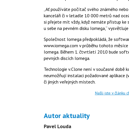
„Ať používáte počítač svého známého nebo n
kanceláři či v letadle 10 000 metrů nad oce
si přejete mít vždy, když nemáte přístup k
u sebe na pevném disku Iomega,“ vysvětluj
Společnost Iomega předpokládá, že software
www.iomega.com v průběhu tohoto měsíce vš
Iomega. Během 1. čtvrtletí 2010 bude softw
pevných discích Iomega.
Technologie v.Clone není v současné době ko
neumožňují instalaci požadované aplikace (v
či jiných veřejných místech.
Našli jste v článku 
Autor aktuality
Pavel Louda