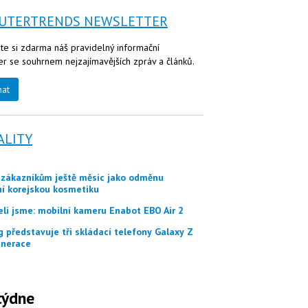
UTERTRENDS NEWSLETTER
te si zdarma náš pravidelný informační
er se souhrnem nejzajímavějších zpráv a článků.
nat
ALITY
ní korejskou kosmetiku
eli jsme: mobilní kameru Enabot EBO Air 2
nerace
týdne