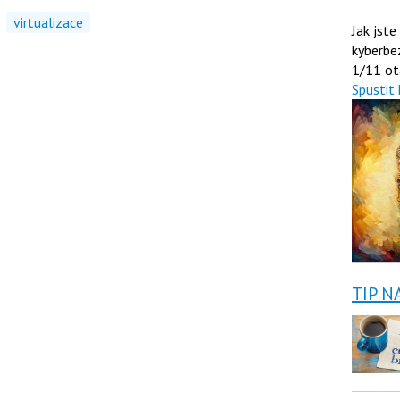
virtualizace
Jak jste
kyberbe
1/11 ot
Spustit 
TIP N