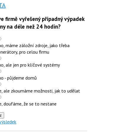
TA
e firmě vyřešený případný výpadek
iny na déle než 24 hodin?
o, máme záložní zdroje, jako třeba
nerátory, pro celou firmu
o, ale jen pro klíčové systémy
no - půjdeme domů
e, ale zkoumáme možnosti, jak to udělat
e, doufáme, že se to nestane
z
výsledek