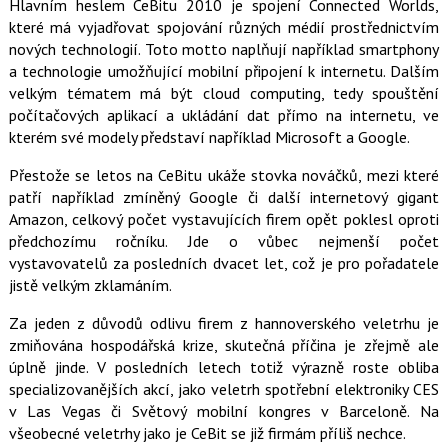
Hlavním heslem CeBitu 2010 je spojení Connected Worlds,
o
které má vyjadřovat spojování různých médií prostřednictvím
o
k
nových technologií. Toto motto naplňují například smartphony
u
a technologie umožňující mobilní připojení k internetu. Dalším
velkým tématem má být cloud computing, tedy spouštění
počítačových aplikací a ukládání dat přímo na internetu, ve
kterém své modely představí například Microsoft a Google.
Přestože se letos na CeBitu ukáže stovka nováčků, mezi které
patří například zmíněný Google či další internetový gigant
Amazon, celkový počet vystavujících firem opět poklesl oproti
předchozímu ročníku. Jde o vůbec nejmenší počet
vystavovatelů za posledních dvacet let, což je pro pořadatele
jistě velkým zklamáním.
Za jeden z důvodů odlivu firem z hannoverského veletrhu je
zmiňována hospodářská krize, skutečná příčina je zřejmě ale
úplně jinde. V posledních letech totiž výrazně roste obliba
specializovanějších akcí, jako veletrh spotřební elektroniky CES
v Las Vegas či Světový mobilní kongres v Barceloně. Na
všeobecné veletrhy jako je CeBit se již firmám příliš nechce.