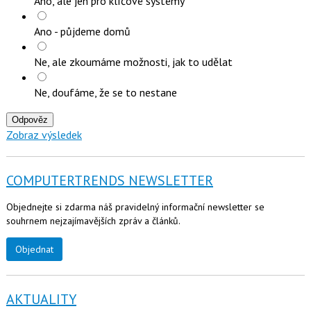
Ano, ale jen pro klíčové systémy
Ano - půjdeme domů
Ne, ale zkoumáme možnosti, jak to udělat
Ne, doufáme, že se to nestane
Odpověz
Zobraz výsledek
COMPUTERTRENDS NEWSLETTER
Objednejte si zdarma náš pravidelný informační newsletter se
souhrnem nejzajímavějších zpráv a článků.
Objednat
AKTUALITY