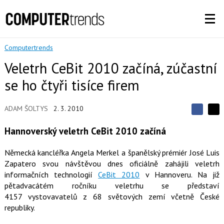
Computertrends
Veletrh CeBit 2010 začíná, zúčastní
se ho čtyři tisíce firem
ADAM ŠOLTYS
2. 3. 2010
S
S
S
d
d
d
Hannoverský veletrh CeBit 2010 začíná
í
í
í
l
l
e
e
l
Německá kancléřka Angela Merkel a španělský prémiér José Luis
j
j
t
Zapatero svou návštěvou dnes oficiálně zahájili veletrh
e
t
e
e
informačních technologií
CeBit 2010
v Hannoveru. Na již
t
n
n
a
pětadvacátém ročníku veletrhu se představí
a
F
s
4157 vystovavatelů z 68 světových zemí včetně České
a
í
republiky.
c
t
e
i
b
X