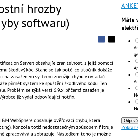
ostní hrozby
ANKE
hyby softwaru)
Máte v
elektř
S
S
S
An
d
d
d
í
ge
í
í
l
l
ification Server) obsahujíe zranitelnost, s jejíž pomocí
e
e
l
j
An
j
mu škodlivý kód. Stane se tak poté, co útočník dokáže
t
e
t
aci na zasaženém systému zneužije chybu v ovladači
e
e
t
n
A
n
káže přimět systém ke spuštění škodlivého kódu. Ten
a
a
le. Problém se týká verzí 6.9.x, přičemž zasažen je
F
s
N
a
í
obce již vydal odpovídající hotfix.
c
t
e
i
N
b
X
o
o
u IBM WebSphere obsahuje ověřovací chybu, která
Odpově
k
ipting). Konzola totiž nedostatečným způsobem filtruje
Zobraz 
u
ně zpracovává a zobrazuje. Následkem toho je možné