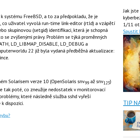
Jak jste
 k systému FreeBSD, a to za předpokladu, že je
kyberbe
 co uživatel vyvolá run-time link-editor (rtld) a vzápětí
1/11 ot
o skupinovou (setgid) identifikaci, která je schopná
Spustit 
a to se zvýšenými právy. Problém se týká proměnných
ATH, LD_LIBMAP_DISABLE, LD_DEBUG a
terworldu 22 již byla vydaná předběžná aktualizace:
ince.
ém Solarisem verze 10 (OpenSolaris snv
až snv
)
99
123
se tak poté, co zneužije nedostatek v monitorovací
 problémy, které následně služba sshd vyřeší
TIP N
k dispozici.
chybu?