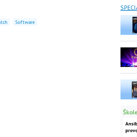
SPECI
atch
Software
Škole
Ansib
prov