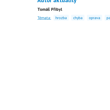
Autor aktuality
Tomáš Přibyl
Témata:
hrozba
chyba
oprava
p