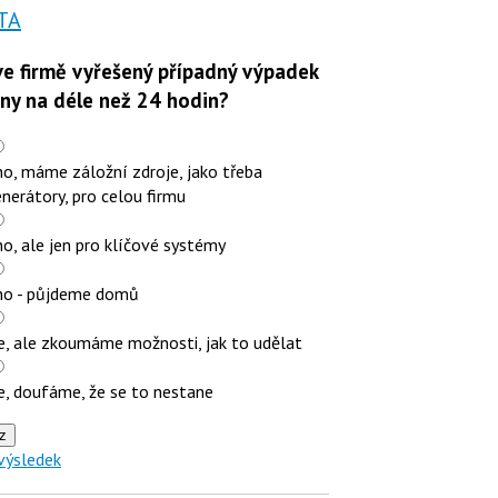
TA
e firmě vyřešený případný výpadek
iny na déle než 24 hodin?
o, máme záložní zdroje, jako třeba
nerátory, pro celou firmu
o, ale jen pro klíčové systémy
no - půjdeme domů
e, ale zkoumáme možnosti, jak to udělat
e, doufáme, že se to nestane
z
výsledek