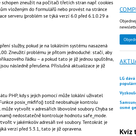
 schopen zneužít na počítači třetích stran např. cookies
COMP
datům vloženým do formulářů nebo provést na stránce
zace serveru (problém se týká verzí 6.0 před 6.1.0.29 a
Objednej
newslett
Objed
epření služby, pokud je na lokálním systému nasazená
100. Zneužití problému je přitom jednoduché: stačí, aby
příkazového řádku – a pokud tato je již jednou spuštěna,
AKTU
jsou následně přerušena. Příslušná aktualizace je již
LG dává zákazníkům ještě měsíc jako odměnu
populár
Vyzkouš
átu PHP, kdy s jejich pomocí může lokální uživatel
Funkce posix_mkfifo() totiž neobsahuje kontrolu
Samsung představuje tři skládací telefony Galaxy Z
osmé ge
l může vytvořit v adresářích libovolné soubory. Chyba se
mpnam() nedostatečně kontroluje hodnotu safe_mode.
tvořit v jakémkoliv adresáři své soubory. Tentokrát je
ká verzí před 5.3.1, tato je již opravena.
Kvíz 