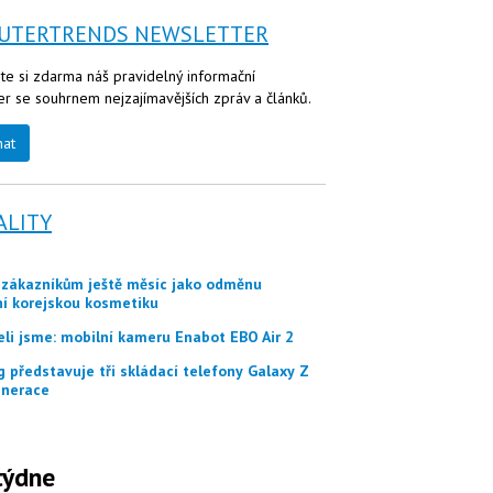
UTERTRENDS NEWSLETTER
te si zdarma náš pravidelný informační
er se souhrnem nejzajímavějších zpráv a článků.
nat
ALITY
ní korejskou kosmetiku
eli jsme: mobilní kameru Enabot EBO Air 2
nerace
týdne