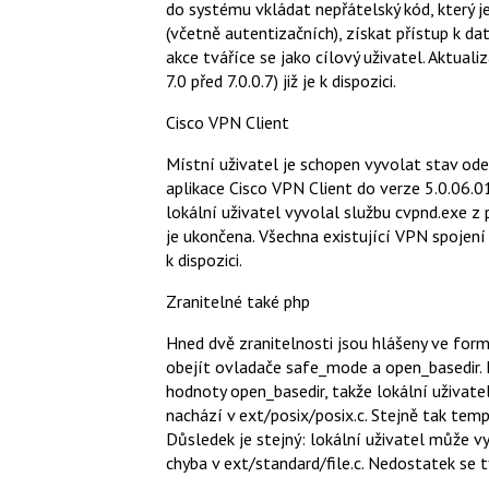
do systému vkládat nepřátelský kód, který je
(včetně autentizačních), získat přístup k 
akce tváříce se jako cílový uživatel. Aktuali
7.0 před 7.0.0.7) již je k dispozici.
Cisco VPN Client
Místní uživatel je schopen vyvolat stav od
aplikace Cisco VPN Client do verze 5.0.06.0
lokální uživatel vyvolal službu cvpnd.exe z 
je ukončena. Všechna existující VPN spojení 
k dispozici.
Zranitelné také php
Hned dvě zranitelnosti jsou hlášeny ve form
obejít ovladače safe_mode a open_basedir. 
hodnoty open_basedir, takže lokální uživate
nachází v ext/posix/posix.c. Stejně tak te
Důsledek je stejný: lokální uživatel může vy
chyba v ext/standard/file.c. Nedostatek se tý