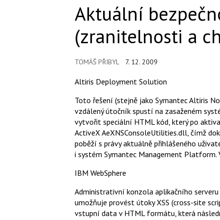
Aktuální bezpečn
(zranitelnosti a c
TOMÁŠ PŘIBYL
7. 12. 2009
Altiris Deployment Solution
Toto řešení (stejně jako Symantec Altiris Not
vzdálený útočník spustí na zasaženém systé
vytvořit speciální HTML kód, který po aktiv
ActiveX AeXNSConsoleUtilities.dll, čímž do
poběží s právy aktuálně přihlášeného uživate
i systém Symantec Management Platform. Výr
IBM WebSphere
Administrativní konzola aplikačního server
umožňuje provést útoky XSS (cross-site scr
vstupní data v HTML formátu, která násled