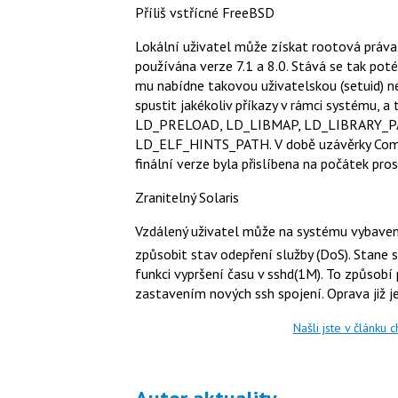
Příliš vstřícné FreeBSD
Lokální uživatel může získat rootová práva
používána verze 7.1 a 8.0. Stává se tak poté,
mu nabídne takovou uživatelskou (setuid) neb
spustit jakékoliv příkazy v rámci systému, 
LD_PRELOAD, LD_LIBMAP, LD_LIBRARY_P
LD_ELF_HINTS_PATH. V době uzávěrky Compu
finální verze byla přislíbena na počátek pros
Zranitelný Solaris
Vzdálený uživatel může na systému vybaven
způsobit stav odepření služby (DoS). Stane 
funkci vypršení času v sshd(1M). To způsobí
zastavením nových ssh spojení. Oprava již je 
Našli jste v článku 