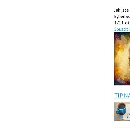
Jak jste
kyberbe
1/11 ot
Spustit 
TIP N