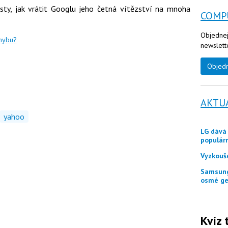
sty, jak vrátit Googlu jeho četná vítězství na mnoha
COMP
Objednej
chybu?
newslett
Objed
AKTU
yahoo
LG dává zákazníkům ještě měsíc jako odměnu
populár
Vyzkouš
Samsung představuje tři skládací telefony Galaxy Z
osmé ge
Kvíz 