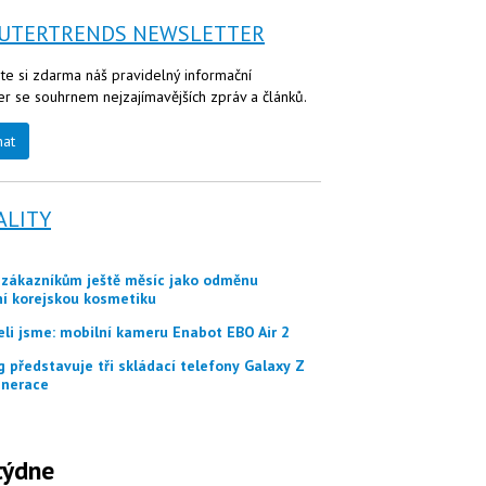
UTERTRENDS NEWSLETTER
te si zdarma náš pravidelný informační
er se souhrnem nejzajímavějších zpráv a článků.
nat
ALITY
ní korejskou kosmetiku
eli jsme: mobilní kameru Enabot EBO Air 2
nerace
týdne