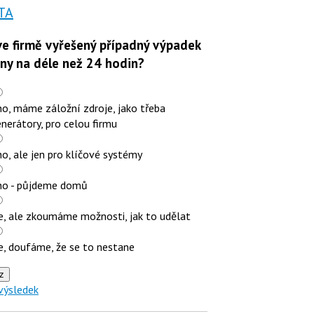
TA
e firmě vyřešený případný výpadek
iny na déle než 24 hodin?
o, máme záložní zdroje, jako třeba
nerátory, pro celou firmu
o, ale jen pro klíčové systémy
no - půjdeme domů
e, ale zkoumáme možnosti, jak to udělat
e, doufáme, že se to nestane
z
výsledek