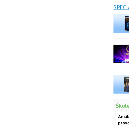
SPECI
Škole
Ansib
prov