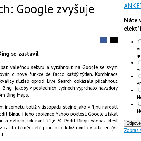
ch: Google zvyšuje
ANKE
Máte v
elektř
S
S
S
An
d
d
d
ing se zastavil
í
ge
í
í
l
l
e
e
l
kopat válečnou sekyru a vytáhnout na Google se svým
j
An
j
t
šován o nové funkce de facto každý týden. Kombinace
e
t
e
e
vality služeb oproti Live Search dokázala přitáhnout
t
n
A
n
a
„Bing“ jakoby v posledních týdnech vyprchalo navzdory
a
F
s
ým Bing Maps.
N
a
í
c
t
e
 internetu totiž v listopadu stejně jako v říjnu narostl
i
N
b
X
díl Bingu i jeho spojence Yahoo poklesl. Google získal
o
u a ovládá tak nyní 71,6 %. Podíl Bingu naopak klesl
o
Odpově
k
tratilo téměř celé procento, když nyní ovládá jen (ve
Zobraz 
u
nt.