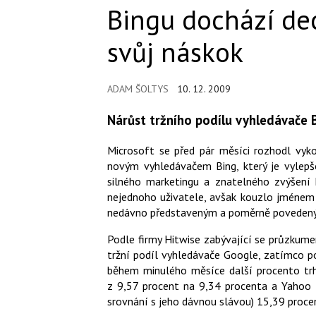
Bingu dochází de
svůj náskok
ADAM ŠOLTYS
10. 12. 2009
Nárůst tržního podílu vyhledávače B
Microsoft se před pár měsíci rozhodl vy
novým vyhledávačem Bing, který je vylep
silného marketingu a znatelného zvýšení k
nejednoho uživatele, avšak kouzlo jménem 
nedávno představeným a poměrně poveden
Podle firmy Hitwise zabývající se průzkumem
tržní podíl vyhledávače Google, zatímco po
během minulého měsíce další procento trh
z 9,57 procent na 9,34 procenta a Yahoo z
srovnání s jeho dávnou slávou) 15,39 proce