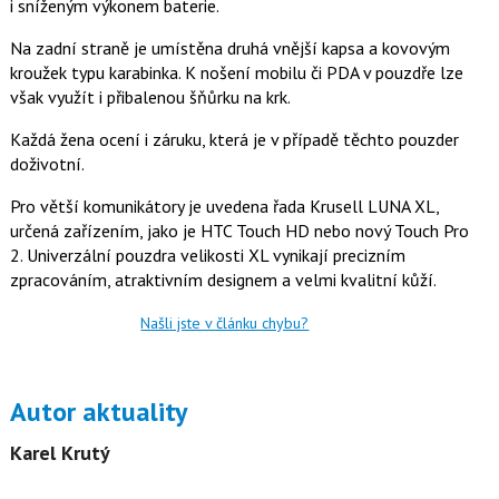
i sníženým výkonem baterie.
o
o
k
Na zadní straně je umístěna druhá vnější kapsa a kovovým
u
kroužek typu karabinka. K nošení mobilu či PDA v pouzdře lze
však využít i přibalenou šňůrku na krk.
Každá žena ocení i záruku, která je v případě těchto pouzder
doživotní.
Pro větší komunikátory je uvedena řada Krusell LUNA XL,
určená zařízením, jako je HTC Touch HD nebo nový Touch Pro
2. Univerzální pouzdra velikosti XL vynikají precizním
zpracováním, atraktivním designem a velmi kvalitní kůží.
Našli jste v článku chybu?
Autor aktuality
Karel Krutý