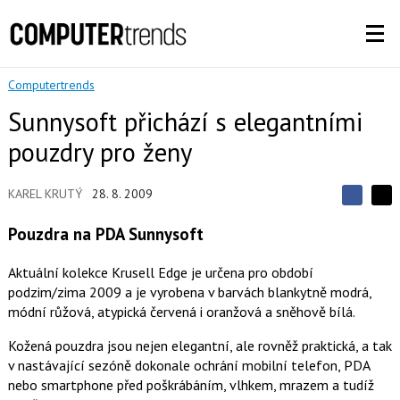
Computertrends
Sunnysoft přichází s elegantními
pouzdry pro ženy
KAREL KRUTÝ
28. 8. 2009
S
S
S
d
d
d
Pouzdra na PDA Sunnysoft
í
í
í
l
l
e
e
l
Aktuální kolekce Krusell Edge je určena pro období
j
j
t
podzim/zima 2009 a je vyrobena v barvách blankytně modrá,
e
t
e
e
módní růžová, atypická červená i oranžová a sněhově bílá.
t
n
n
a
a
F
Kožená pouzdra jsou nejen elegantní, ale rovněž praktická, a tak
s
a
í
v nastávající sezóně dokonale ochrání mobilní telefon, PDA
c
t
e
nebo smartphone před poškrábáním, vlhkem, mrazem a tudíž
i
b
X